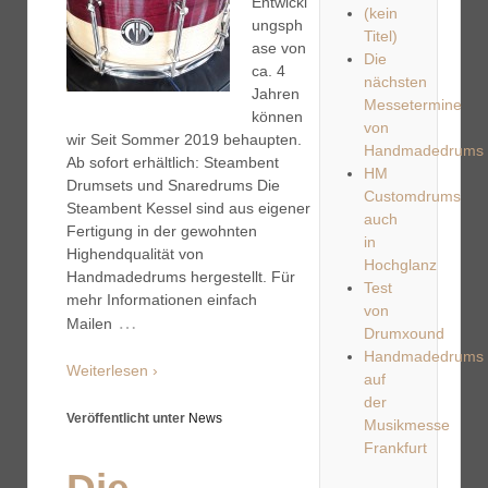
Entwickl
(kein
ungsph
Titel)
ase von
Die
ca. 4
nächsten
Jahren
Messetermine
können
von
wir Seit Sommer 2019 behaupten.
Handmadedrums
Ab sofort erhältlich: Steambent
HM
Drumsets und Snaredrums Die
Customdrums
Steambent Kessel sind aus eigener
auch
Fertigung in der gewohnten
in
Highendqualität von
Hochglanz
Handmadedrums hergestellt. Für
Test
mehr Informationen einfach
von
…
Mailen
Drumxound
Handmadedrums
Weiterlesen ›
auf
der
Veröffentlicht unter
News
Musikmesse
Frankfurt