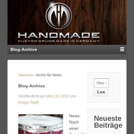
Blog-Archive
Startseite
›
Archiv für News
Blog-Archive
Veröffentlicht am
März 20, 2020
von
Holger Reith
News:
Neueste
Nach
Beiträge
einer