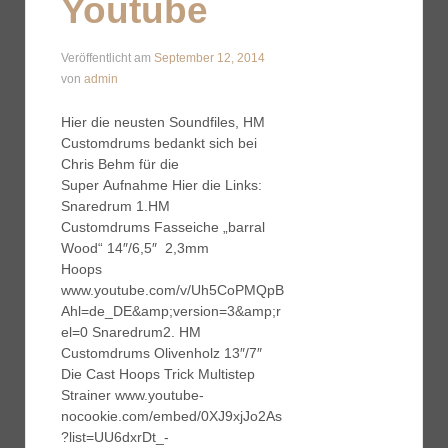
Youtube
Veröffentlicht am
September 12, 2014
von
admin
Hier die neusten Soundfiles, HM
Customdrums bedankt sich bei
Chris Behm für die
Super Aufnahme Hier die Links:
Snaredrum 1.HM
Customdrums Fasseiche „barral
Wood“ 14″/6,5″ 2,3mm
Hoops
www.youtube.com/v/Uh5CoPMQpB
Ahl=de_DE&amp;version=3&amp;r
el=0 Snaredrum2. HM
Customdrums Olivenholz 13″/7″
Die Cast Hoops Trick Multistep
Strainer www.youtube-
nocookie.com/embed/0XJ9xjJo2As
?list=UU6dxrDt_-