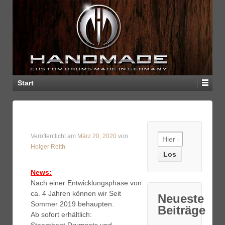
Start
Veröffentlicht am
März 20, 2020
von
Holger Reith
News:
Nach einer Entwicklungsphase von
ca. 4 Jahren können wir Seit
Neueste
Sommer 2019 behaupten.
Beiträge
Ab sofort erhältlich: