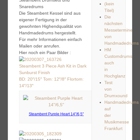
Steambent Drumsets und
(kein
Snaredrums
Titel)
Die Steambent Kessel sind aus
Die
eigener Fertigung in der
nächsten
gewohnten Highendqualität von
Messetermine
Handmadedrums hergestellt.
von
Für mehr Informationen einfach
Handmadedrums
Mailen oder anrufen.
HM
Hier noch ein Paar Bilder :
Customdrums
auch
Steambent 3 Piece Ash Kit in Dark
in
Sunburst Finish
Hochglanz
BD: 20″/15″ Tom: 12″/8″ Flortom:
Test
14″/13″
von
Drumxound
Handmadedrums
auf
Steambent Purple Heart 14″/6,5″
der
Musikmesse
Frankfurt