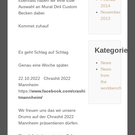
Ebenfalls haben wir eine Edle
2014
Auswahl an Murat Diril Custom
November
Becken dabei.
2013
Kommet zuhauf
Kategorien
Es geht Schlag auf Schlag
News
Genau eine Woche später.
News
from
22.10.2022 Chrashit 2022
the
Mannheim
workbench
https://
www.facebook.com/crashi
tmannheim/
Wir freuen uns das wir unsere
Drums auf der Chrashit 2022
Mannheim präsentieren dürfen.